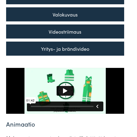
Valo­kuvaus
Video­striimaus
Yritys- ja brändivideo
Animaatio