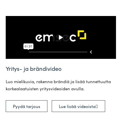
Yritys- ja brändivideo
Luo mie­li­kuvia, rakenna brändiä ja lisää tun­net­tuutta
kor­kea­laa­tuisten yri­tys­vi­deoiden avulla.
Pyydä tarjous
Lue lisää videoista