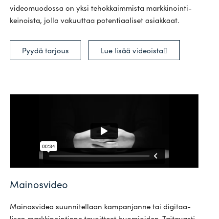
video­muo­dossa on yksi tehok­kaim­mista mark­ki­noin­ti­
kei­noista, jolla vakuuttaa poten­ti­aa­liset asiakkaat.
Pyydä tarjous
Lue lisää videoista
Mainosvideo
Mai­nos­video suun­ni­tellaan kam­pan­janne tai digi­taa­
lisen mark­ki­noin­tinne tavoitteet huo­mioiden. Tai­ta­vasti