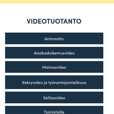
VIDEOTUOTANTO
Ani­maatio
Asia­kas­ko­ke­mus­video
Mai­nos­video
Rek­ry­video ja työnantajamielikuva
Seli­tys­video
Toi­mis­toille