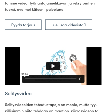
tamme videot työ­nan­ta­ja­mie­li­kuvan ja rek­ry­tointien
tueksi, avaimet käteen -palveluna.
Pyydä tarjous
Lue lisää videoista
Selitysvideo
Seli­tys­vi­deoiden toteu­tus­tapoja on monia, mutta tyy­
pil­li­simmin niitä tehdään ani­maation, piir­ros­videon tai