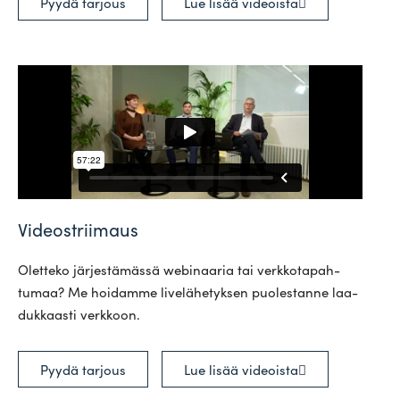
Pyydä tarjous
Lue lisää videoista
Videostriimaus
Oletteko jär­jes­tä­mässä webi­naaria tai verk­ko­ta­pah­
tumaa? Me hoi­damme live­lä­he­tyksen puo­les­tanne laa­
duk­kaasti verkkoon.
Pyydä tarjous
Lue lisää videoista