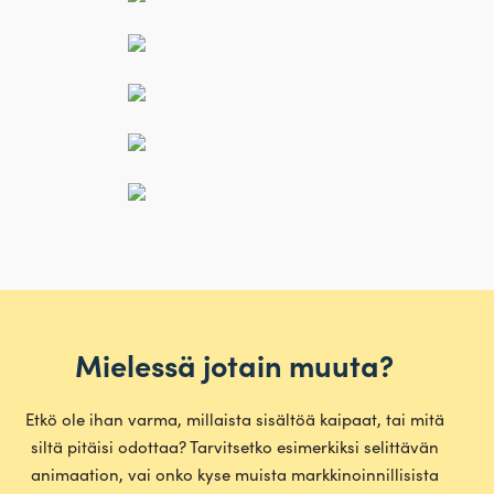
Mielessä jotain muuta?
Etkö ole ihan varma, mil­laista sisältöä kaipaat, tai mitä
siltä pitäisi odottaa? Tar­vit­setko esi­mer­kiksi selit­tävän
ani­maation, vai onko kyse muista mark­ki­noin­nil­li­sista