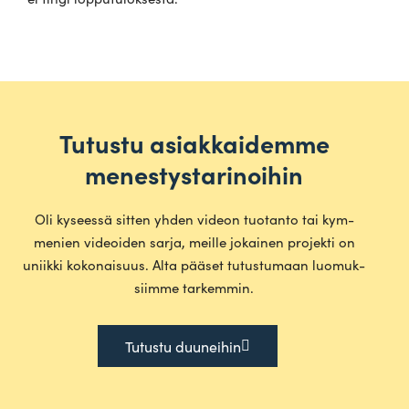
Tutustu asiakkaidemme
menestystarinoihin
Oli kyseessä sitten yhden videon tuo­tanto tai kym­
menien videoiden sarja, meille jokainen pro­jekti on
uniikki koko­naisuus. Alta pääset tutus­tumaan luo­muk­
siimme tarkemmin.
Tutustu duu­neihin