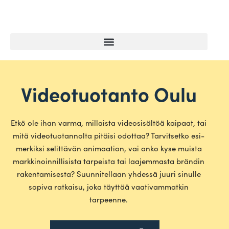
Videotuotanto Oulu
Etkö ole ihan varma, mil­laista video­si­sältöä kaipaat, tai
mitä video­tuo­tan­nolta pitäisi odottaa? Tar­vit­setko esi­
mer­kiksi selit­tävän ani­maation, vai onko kyse muista
mark­ki­noin­nil­li­sista tar­peista tai laa­jem­masta brändin
raken­ta­mi­sesta? Suun­ni­tellaan yhdessä juuri sinulle
sopiva rat­kaisu, joka täyttää vaa­ti­vam­matkin
tarpeenne.