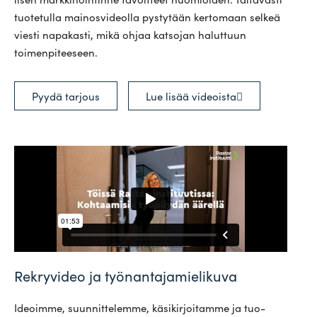
tuo­te­tulla mai­nos­vi­deolla pys­tytään ker­tomaan selkeä
viesti napa­kasti, mikä ohjaa kat­sojan haluttuun
toimenpiteeseen.
Pyydä tarjous
Lue lisää videoista
Rekryvideo ja työnantajamielikuva
Ideoimme, suun­nit­te­lemme, käsi­kir­joi­tamme ja tuo­