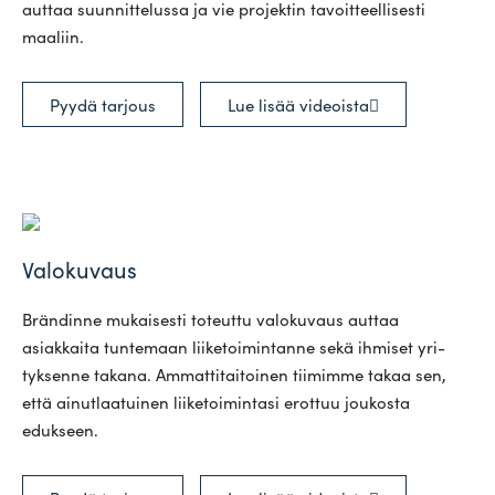
auttaa suun­nit­te­lussa ja vie pro­jektin tavoit­teel­li­sesti
maaliin.
Pyydä tarjous
Lue lisää videoista
Valokuvaus
Brän­dinne mukai­sesti toteuttu valo­kuvaus auttaa
asiak­kaita tun­temaan lii­ke­toi­min­tanne sekä ihmiset yri­
tyk­senne takana. Ammat­ti­tai­toinen tii­mimme takaa sen,
että ainut­laa­tuinen lii­ke­toi­mintasi erottuu jou­kosta
edukseen.