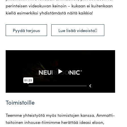
perin­teisen video­kuvan keinoin – kukaan ei kui­tenkaan
kiellä esi­mer­kiksi yhdis­tä­mästä näitä kaikkia!
Pyydä tarjous
Lue lisää videoista
Toimistoille
Teemme yhteis­työtä myös toi­mis­tojen kanssa. Ammat­ti­
tai­toinen inhouse-tii­mimme herättää ideasi eloon,