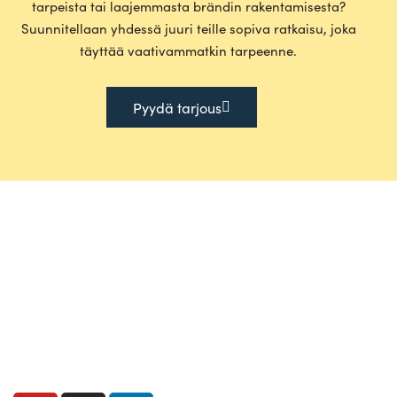
tar­peista tai laa­jem­masta brändin raken­ta­mi­sesta?
Suun­ni­tellaan yhdessä juuri teille sopiva rat­kaisu, joka
täyttää vaa­ti­vam­matkin tarpeenne.
Pyydä tarjous
Uudenlaisena täyden palvelun videotoimistona meiltä saat
kaiken. Voit luottaa siihen, että suunnittelemme ja
toteutamme tinkimättömän ratkaisun - oli videotarpeesi
millainen tahansa. Toimipisteemme sijaitsee Helsingissä,
mutta toteutamme yksittäisiä projekteja sekä suurempia
kokonaisuuksia ympäri Suomea ja Eurooppaa.