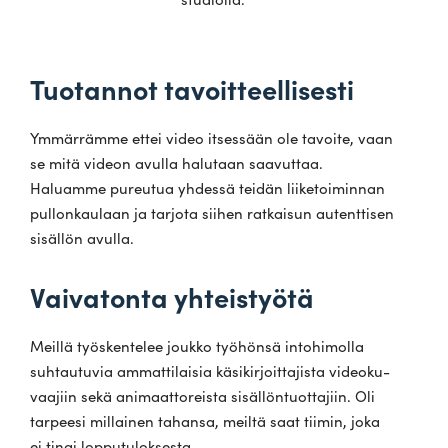
Tuotannot tavoitteellisesti
Ymmär­rämme ettei video itsessään ole tavoite, vaan
se mitä videon avulla halutaan saa­vuttaa.
Haluamme pureutua yhdessä teidän lii­ke­toi­minnan
pul­lon­kaulaan ja tarjota siihen rat­kaisun autent­tisen
sisällön avulla.
Vaivatonta yhteistyötä
Meillä työs­ken­telee joukko työ­hönsä into­hi­molla
suh­tau­tuvia ammat­ti­laisia käsi­kir­joit­ta­jista video­ku­
vaajiin sekä ani­maat­to­reista sisäl­lön­tuot­tajiin. Oli
tar­peesi mil­lainen tahansa, meiltä saat tiimin, joka
ei tingi lopputuloksesta.