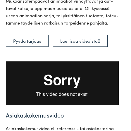
Mukaan­sa­tem­paavat ani­maatiot viih­dyt­tävät ja aut­
tavat kat­sojia oppimaan uusia asioita. Oli kyseessä
usean ani­maation sarja, tai yksit­täinen tuo­tanto, toteu­
tamme täy­del­lisen rat­kaisun tar­pei­denne pohjalta.
Pyydä tarjous
Lue lisää videoista
Asiakaskokemusvideo
Asia­kas­ko­ke­mus­video eli refe­renssi- tai asia­kas­tarina