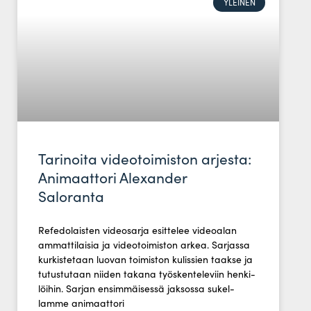
YLEINEN
Tarinoita videotoimiston arjesta:
Animaattori Alexander
Saloranta
Refe­do­laisten video­sarja esit­telee videoalan
ammat­ti­laisia ja video­toi­miston arkea. Sar­jassa
kur­kis­tetaan luovan toi­miston kulissien taakse ja
tutus­tutaan niiden takana työs­ken­te­leviin hen­ki­
löihin. Sarjan ensim­mäi­sessä jak­sossa sukel­
lamme animaattori