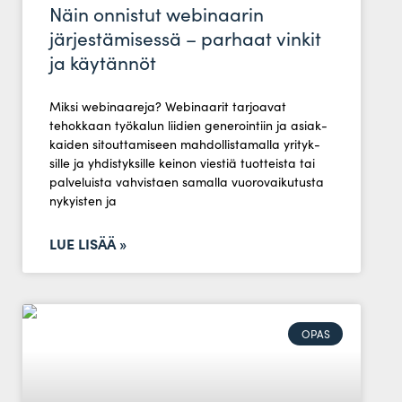
Näin onnistut webinaarin
järjestämisessä – parhaat vinkit
ja käytännöt
Miksi webi­naareja? Webi­naarit tar­joavat
tehokkaan työ­kalun liidien gene­rointiin ja asiak­
kaiden sitout­ta­miseen mah­dol­lis­ta­malla yri­tyk­
sille ja yhdis­tyk­sille keinon viestiä tuot­teista tai
pal­ve­luista vah­vistaen samalla vuo­ro­vai­ku­tusta
nykyisten ja
LUE LISÄÄ »
OPAS