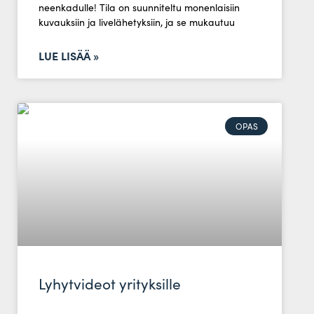
neen­ka­dulle! Tila on suun­ni­teltu monen­laisiin
kuvauksiin ja live­lä­he­tyksiin, ja se mukautuu
LUE LISÄÄ »
OPAS
Lyhytvideot yrityksille