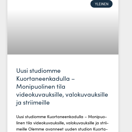
YLEINEN
Uusi studiomme
Kuortaneenkadulla –
Monipuolinen tila
videokuvauksille, valokuvauksille
ja striimeille
Uusi stu­diomme Kuor­ta­neen­ka­dulla – Moni­puo­
linen tila video­ku­vauk­sille, valo­ku­vauk­sille ja strii­
meille Olemme avanneet uuden studion Kuor­ta­