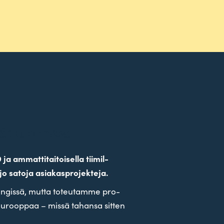
nänkuoressa
ammat­ti­tai­toi­sella tii­mil­
o satoja asiakasprojekteja.
­sin­gissä, mutta toteu­tamme pro­
urooppaa – missä tahansa sitten