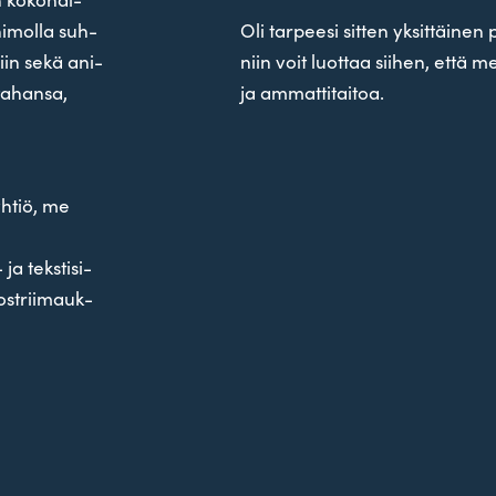
hi­molla suh­
Oli tar­peesi sitten yksit­täinen 
ajiin sekä ani­
niin voit luottaa siihen, että 
n tahansa,
ja ammattitaitoa.
htiö, me
a teks­ti­si­
o­strii­mauk­