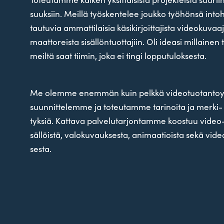
suuksiin. Meillä työs­ken­telee joukko työ­hönsä into­
tau­tuvia ammat­ti­laisia käsi­kir­joit­ta­jista video­ku­va
maat­to­reista sisäl­lön­tuot­tajiin. Oli ideasi mil­laine
meiltä saat tiimin, joka ei tingi lopputuloksesta.
Me olemme enemmän kuin pelkkä video­tuo­tan­to­y
suun­nit­te­lemme ja to
teu­tamme tari­noita ja mer­ki­
tyksiä.
Kattava pal­ve­lu­tar­jon­tamme koostuu video- j
säl­löistä, valo­ku­vauk­sesta, ani­maa­tioista sekä vide
sesta.