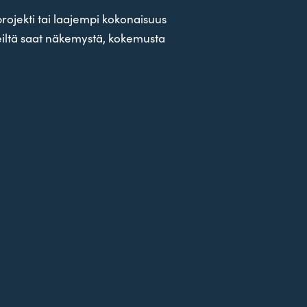
pro­jekti tai laa­jempi koko­naisuus
meiltä saat näke­mystä, koke­musta