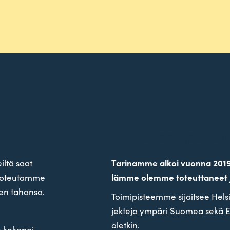
Yritysvideo pähki
iltä saat
Tari­namme alkoi vuonna 2019 ja 
a toteu­tamme
lämme olemme toteut­taneet j
inen tahansa.
Toi­mi­pis­teemme sijaitsee Hel
jekteja ympäri Suomea sekä E
oletkin.
n koko­nai­