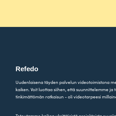
Refedo
Uuden­laisena täyden pal­velun video­toi­mistona me
kaiken. Voit luottaa siihen, että suun­nit­te­lemme j
tin­ki­mät­tömän rat­kaisun - oli video­tar­peesi mil­la
Toteu­tamme kaiken yksit­täi­sistä pro­jek­teista suurii