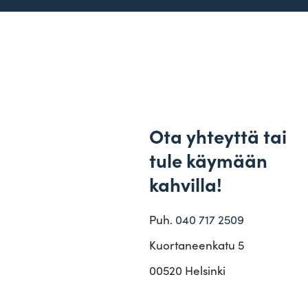
Ota yhteyttä tai
tule käymään
kahvilla!
Puh.
040 717 2509
Kuor­ta­neenkatu 5
00520 Hel­sinki