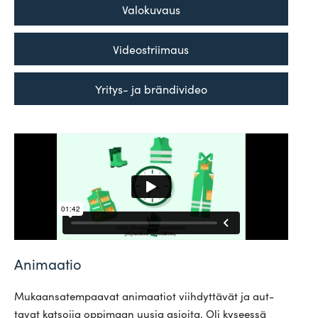
Valo­kuvaus
Video­striimaus
Yritys- ja brändivideo
Animaatio
Mukaan­sa­tem­paavat ani­maatiot viih­dyt­tävät ja aut­
tavat kat­sojia oppimaan uusia asioita. Oli kyseessä