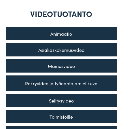
VIDEOTUOTANTO
Ani­maatio
Asia­kas­ko­ke­mus­video
Mai­nos­video
Rek­ry­video ja työnantajamielikuva
Seli­tys­video
Toi­mis­toille