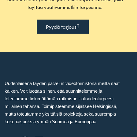
täyttää vaa­ti­vam­matkin tarpeenne.
Pyydä tarjous
Uudenlaisena täyden palvelun videotoimistona meiltä saat
kaiken. Voit luottaa siihen, että suunnittelemme ja
toteutamme tinkimättömän ratkaisun - oli videotarpeesi
millainen tahansa. Toimipisteemme sijaitsee Helsingissä,
mutta toteutamme yksittäisiä projekteja sekä suurempia
kokonaisuuksia ympäri Suomea ja Eurooppaa.