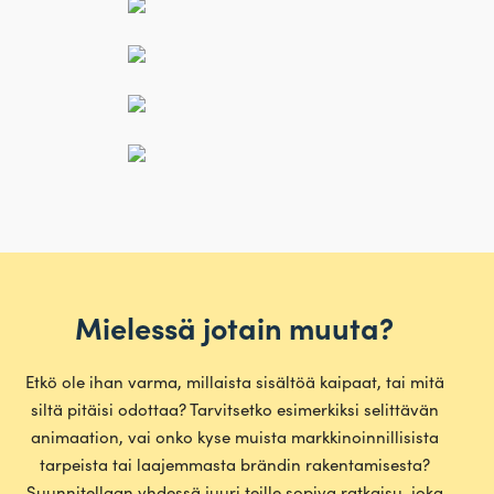
Mielessä jotain muuta?
Etkö ole ihan varma, mil­laista sisältöä kaipaat, tai mitä
siltä pitäisi odottaa? Tar­vit­setko esi­mer­kiksi selit­tävän
ani­maation, vai onko kyse muista mark­ki­noin­nil­li­sista
tar­peista tai laa­jem­masta brändin raken­ta­mi­sesta?
Suun­ni­tellaan yhdessä juuri teille sopiva rat­kaisu, joka