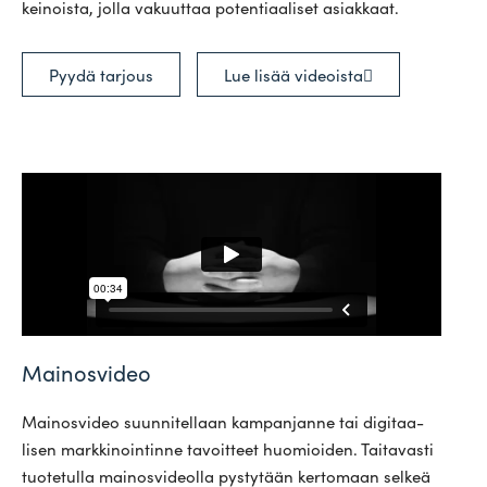
kei­noista, jolla vakuuttaa poten­ti­aa­liset asiakkaat.
Pyydä tarjous
Lue lisää videoista
Mainosvideo
Mai­nos­video suun­ni­tellaan kam­pan­janne tai digi­taa­
lisen mark­ki­noin­tinne tavoitteet huo­mioiden. Tai­ta­vasti
tuo­te­tulla mai­nos­vi­deolla pys­tytään ker­tomaan selkeä