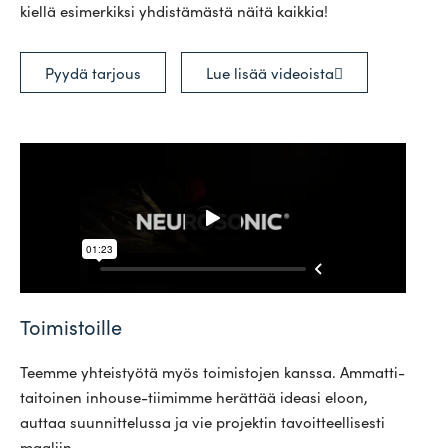
kiellä esi­mer­kiksi yhdis­tä­mästä näitä kaikkia!
Pyydä tarjous
Lue lisää videoista
Toimistoille
Teemme yhteis­työtä myös toi­mis­tojen kanssa. Ammat­ti­
tai­toinen inhouse-tii­mimme herättää ideasi eloon,
auttaa suun­nit­te­lussa ja vie pro­jektin tavoit­teel­li­sesti
maaliin.