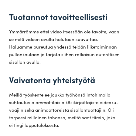
Tuotannot tavoitteellisesti
Ymmär­rämme ettei video itsessään ole tavoite, vaan
se mitä videon avulla halutaan saa­vuttaa.
Haluamme pureutua yhdessä teidän lii­ke­toi­minnan
pul­lon­kaulaan ja tarjota siihen rat­kaisun autent­tisen
sisällön avulla.
Vaivatonta yhteistyötä
Meillä työs­ken­telee joukko työ­hönsä into­hi­molla
suh­tau­tuvia ammat­ti­laisia käsi­kir­joit­ta­jista video­ku­
vaajiin sekä ani­maat­to­reista sisäl­lön­tuot­tajiin. Oli
tar­peesi mil­lainen tahansa, meiltä saat tiimin, joka
ei tingi lopputuloksesta.