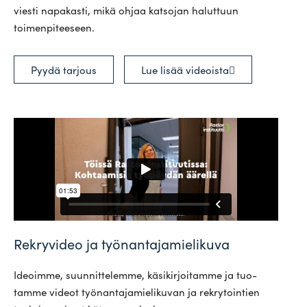
viesti napa­kasti, mikä ohjaa kat­sojan haluttuun
toimenpiteeseen.
Pyydä tarjous
Lue lisää videoista
Rekryvideo ja työnantajamielikuva
Ideoimme, suun­nit­te­lemme, käsi­kir­joi­tamme ja tuo­
tamme videot työ­nan­ta­ja­mie­li­kuvan ja rek­ry­tointien