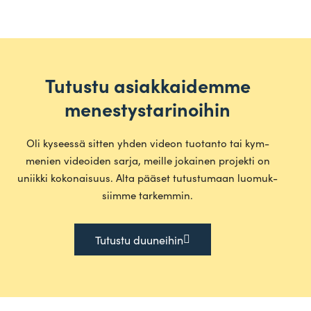
Tutustu asiakkaidemme
menestystarinoihin
Oli kyseessä sitten yhden videon tuo­tanto tai kym­
menien videoiden sarja, meille jokainen pro­jekti on
uniikki koko­naisuus. Alta pääset tutus­tumaan luo­muk­
siimme tarkemmin.
Tutustu duu­neihin