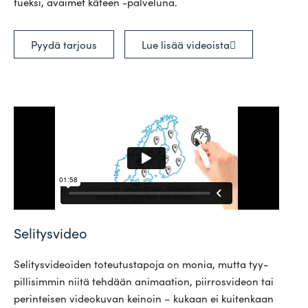
tueksi, avaimet käteen -palveluna.
Pyydä tarjous
Lue lisää videoista
Selitysvideo
Seli­tys­vi­deoiden toteu­tus­tapoja on monia, mutta tyy­
pil­li­simmin niitä tehdään ani­maation, piir­ros­videon tai
perin­teisen video­kuvan keinoin – kukaan ei kui­tenkaan