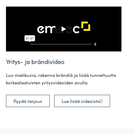
Yritys- ja brändivideo
Luo mie­li­kuvia, rakenna brändiä ja lisää tun­net­tuutta
kor­kea­laa­tuisten yri­tys­vi­deoiden avulla.
Pyydä tarjous
Lue lisää videoista