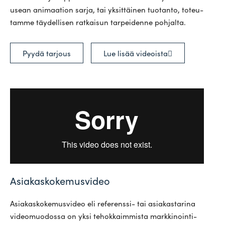
usean ani­maation sarja, tai yksit­täinen tuo­tanto, toteu­
tamme täy­del­lisen rat­kaisun tar­pei­denne pohjalta.
Pyydä tarjous
Lue lisää videoista
Asiakaskokemusvideo
Asia­kas­ko­ke­mus­video eli refe­renssi- tai asia­kas­tarina
video­muo­dossa on yksi tehok­kaim­mista mark­ki­noin­ti­