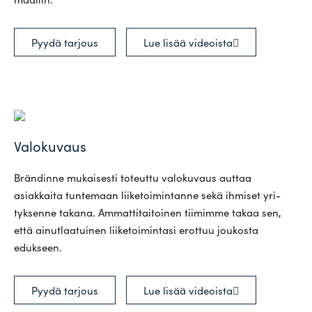
Pyydä tarjous
Lue lisää videoista
Valokuvaus
Brän­dinne mukai­sesti toteuttu valo­kuvaus auttaa
asiak­kaita tun­temaan lii­ke­toi­min­tanne sekä ihmiset yri­
tyk­senne takana. Ammat­ti­tai­toinen tii­mimme takaa sen,
että ainut­laa­tuinen lii­ke­toi­mintasi erottuu jou­kosta
edukseen.
Pyydä tarjous
Lue lisää videoista