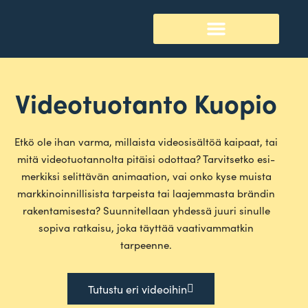
Videotuotanto Kuopio
Etkö ole ihan varma, mil­laista video­si­sältöä kaipaat, tai
mitä video­tuo­tan­nolta pitäisi odottaa? Tar­vit­setko esi­
mer­kiksi selit­tävän ani­maation, vai onko kyse muista
mark­ki­noin­nil­li­sista tar­peista tai laa­jem­masta brändin
raken­ta­mi­sesta? Suun­ni­tellaan yhdessä juuri sinulle
sopiva rat­kaisu, joka täyttää vaa­ti­vam­matkin
tarpeenne.
Tutustu eri videoihin