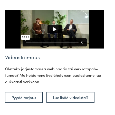
Videostriimaus
Oletteko jär­jes­tä­mässä webi­naaria tai verk­ko­ta­pah­
tumaa? Me hoi­damme live­lä­he­tyksen puo­les­tanne laa­
duk­kaasti verkkoon.
Pyydä tarjous
Lue lisää videoista