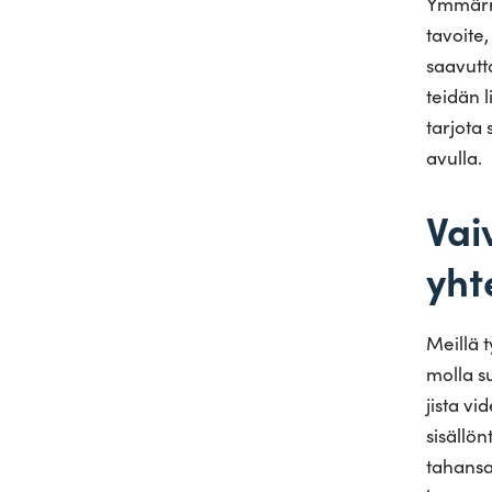
Ymmär­r
tavoite
saa­vut
teidän l
tarjota 
avulla.
Vai
yht
Meillä t
molla suh
jista vi
sisäl­lön
tahansa,