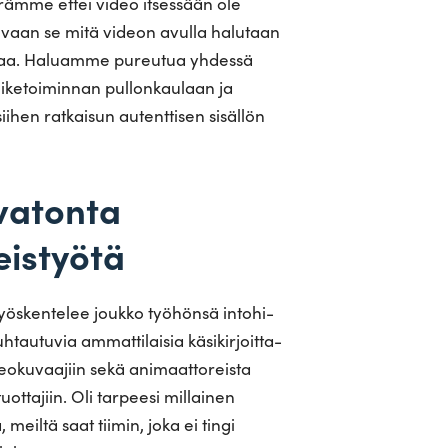
ämme ettei video itsessään ole
, vaan se mitä videon avulla halutaan
taa. Haluamme pureutua yhdessä
ii­ke­toi­minnan pul­lon­kaulaan ja
siihen rat­kaisun autent­tisen sisällön
vatonta
eistyötä
yös­ken­telee joukko työ­hönsä into­hi­
­tau­tuvia ammat­ti­laisia käsi­kir­joit­ta­
deo­ku­vaajiin sekä ani­maat­to­reista
­tuot­tajiin. Oli tar­peesi mil­lainen
 meiltä saat tiimin, joka ei tingi