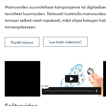
Mai­nos­video suun­ni­tellaan kam­pan­janne tai digi­taa­lise
tavoitteet huo­mioiden. Tai­ta­vasti tuo­te­tulla mai­nos­vi­de
tomaan selkeä viesti napa­kasti, mikä ohjaa kat­sojan hal
toimenpiteeseen.
Lue lisää videoista
Pyydä tarjous
Selitysvideo