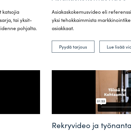
 kat­sojia
Asia­kas­ko­ke­mus­video eli refe­rens
rja, tai yksit­
yksi tehok­kaim­mista mark­ki­noin­ti­kei
ei­denne pohjalta.
asiakkaat.
Lue lisää vi
Pyydä tarjous
Rekryvideo ja työnant