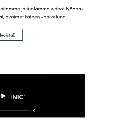
r­joi­tamme ja tuo­tamme videot työ­nan­
tueksi, avaimet käteen -palveluna.
deoista