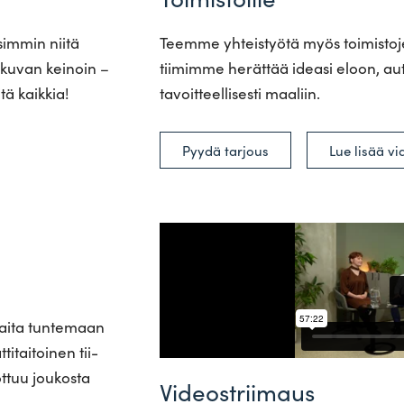
­simmin niitä
Teemme yhteis­työtä myös toi­mis­toj
o­kuvan keinoin –
tii­mimme herättää ideasi eloon, autta
tä kaikkia!
tavoit­teel­li­sesti maaliin.
Lue lisää vi
Pyydä tarjous
kaita tun­temaan
i­tai­toinen tii­
ottuu jou­kosta
Videostriimaus