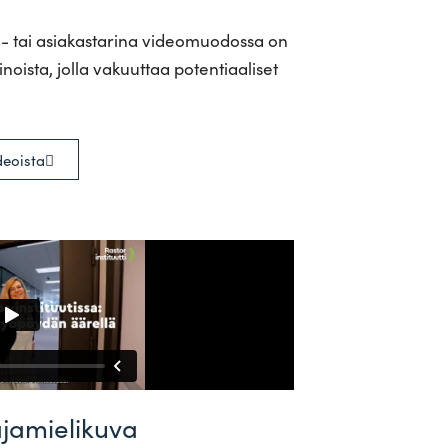
si- tai asia­kas­tarina video­muo­dossa on
­noista, jolla vakuuttaa poten­ti­aa­liset
deoista
ajamielikuva