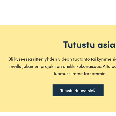
Tutustu asi
Oli kyseessä sitten yhden videon tuo­tanto tai kym­meni
meille jokainen pro­jekti on uniikki koko­naisuus. Alta 
luo­muk­siimme tarkemmin.
Tutustu duu­neihin