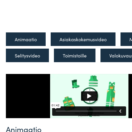
Ani­maatio
Asia­kas­ko­ke­mus­video
M
Seli­tys­video
Toi­mis­toille
Valo­kuvau
Animaatio