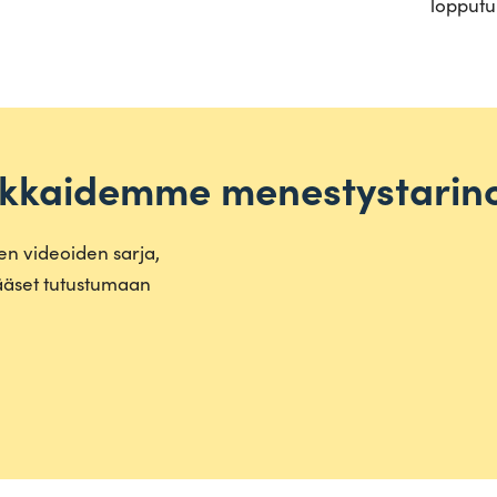
lopputu
akkaidemme menestystarino
en videoiden sarja,
pääset tutus­tumaan