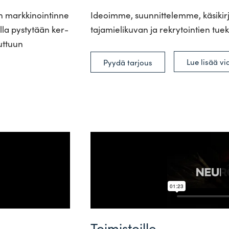
n mark­ki­noin­tinne
Ideoimme, suun­nit­te­lemme, käsi­ki
olla pys­tytään ker­
ta­ja­mie­li­kuvan ja rek­ry­tointien 
uttuun
Lue lisää vi
Pyydä tarjous
Toimistoille