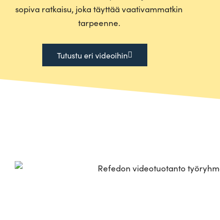
sopiva rat­kaisu, joka täyttää vaa­ti­vam­matkin
tarpeenne.
Tutustu eri videoihin