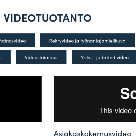
VIDEOTUOTANTO
ai­nos­video
Rek­ry­video ja työnantajamielikuva
s
Video­striimaus
Yritys- ja brändivideo
Asiakaskokemusvideo