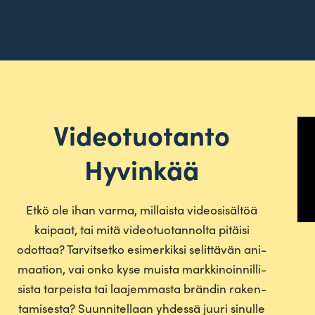
Videotuotanto
Hyvinkää
Etkö ole ihan varma, mil­laista video­si­sältöä
kaipaat, tai mitä video­tuo­tan­nolta pitäisi
odottaa? Tar­vit­setko esi­mer­kiksi selit­tävän ani­
maation, vai onko kyse muista mark­ki­noin­nil­li­
sista tar­peista tai laa­jem­masta brändin raken­
ta­mi­sesta? Suun­ni­tellaan yhdessä juuri sinulle