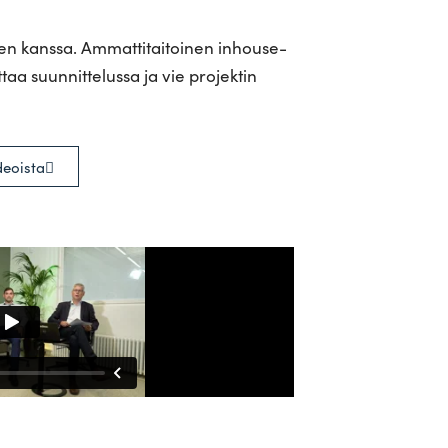
en kanssa. Ammat­ti­tai­toinen inhouse-
a suun­nit­te­lussa ja vie pro­jektin
deoista