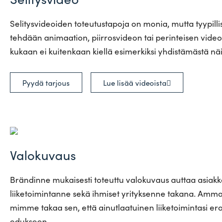
Seli­tys­vi­deoiden toteu­tus­tapoja on monia, mutta tyy­pil­li
tehdään ani­maation, piir­ros­videon tai perin­teisen vide
kukaan ei kui­tenkaan kiellä esi­mer­kiksi yhdis­tä­mästä näi
Lue lisää videoista
Pyydä tarjous
Valokuvaus
Brän­dinne mukai­sesti toteuttu valo­kuvaus auttaa asiak­
lii­ke­toi­min­tanne sekä ihmiset yri­tyk­senne takana. Ammat­t
mimme takaa sen, että ainut­laa­tuinen lii­ke­toi­mintasi er
edukseen.