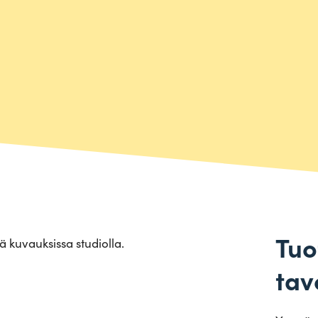
Tuo
tavo