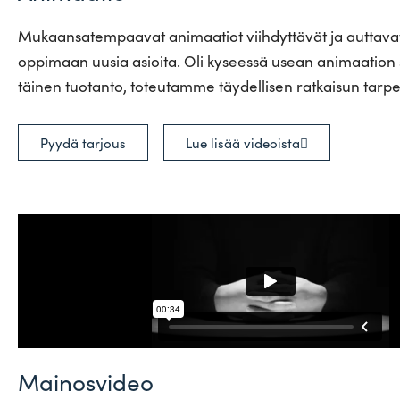
Mukaan­sa­tem­paavat ani­maatiot viih­dyt­tävät ja aut­tavat
oppimaan uusia asioita. Oli kyseessä usean ani­maation sa
täinen tuo­tanto, toteu­tamme täy­del­lisen rat­kaisun tar­p
Lue lisää videoista
Pyydä tarjous
Mainosvideo