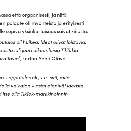
sa että orgaanisesti, ja niitä
n palaute oli myönteistä ja erityisesti
lle sopiva yksinkertaisuus saivat kiitosta.
ulos oli huikea. Ideat olivat loistavia,
eoista tuli juuri oikeanlaisia TikTokia
urattavia
”, kertoo Anne Otava-
. Lopputulos oli juuri sitä, mitä
della vaivaton – asiat etenivät ideasta
i itse olla TikTok-markkinoinnin