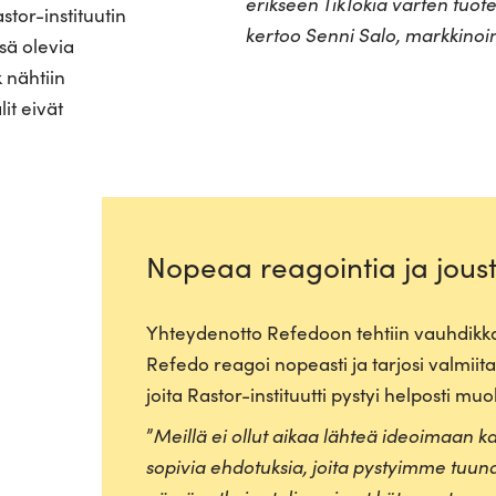
erikseen Tik­Tokia varten tuo­t
astor-instituutin
kertoo Senni Salo, mark­ki­noin­t
sä olevia
 nähtiin
it eivät
Nopeaa reagointia ja jous
Yhtey­denotto Refedoon tehtiin vauh­dik­ka
Refedo reagoi nopeasti ja tarjosi val­miita 
joita Rastor-ins­ti­tuutti pystyi hel­posti 
”
Meillä ei ollut aikaa lähteä ideoimaan ka
sopivia ehdo­tuksia, joita pys­tyimme tuu­n