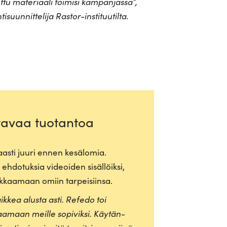
ettu mate­riaali toimisi kam­pan­jassa
”,
i­suun­nit­telija Rastor-instituutilta.
tavaa tuotantoa
asti juuri ennen kesä­lomia.
ehdo­tuksia videoiden sisäl­löiksi,
muok­kaamaan omiin tarpeisiinsa.
ikkea alusta asti. Refedo toi
aamaan meille sopi­viksi. Käy­tän­