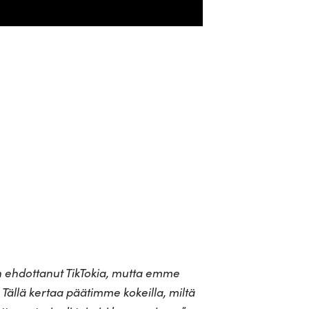
n ehdot­tanut Tik­Tokia, mutta emme
 Tällä kertaa pää­timme kokeilla, miltä