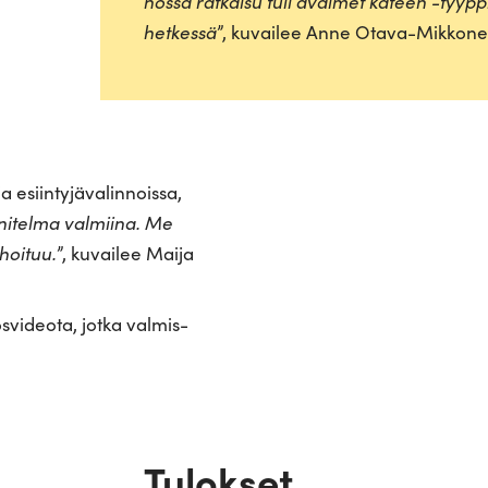
nössä rat­kaisu tuli avaimet käteen -tyyp­pi­
het­kessä
”, kuvailee Anne Otava-Mik­konen
iin­ty­jä­va­lin­noissa,
­ni­telma val­miina. Me
 hoituu.
”, kuvailee Maija
s­vi­deota, jotka val­mis­
Tulokset