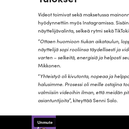
Videot toimivat sekä maksetussa mainonnas
hyödynnettiin myös Instagramissa. Sisäine
näyttelijävalinta, selkeä rytmi sekä TikToki
”
Ottaen huomioon tiukan aikataulun, lopput
näyttelijä sopi rooliinsa täydellisesti ja vid
varten – selkeitä, energisiä ja helposti se
Mikkonen.
“
Yhteistyö oli kivutonta, nopeaa ja helppoa
halusimme. Prosessi oli meille ostajina to
valmiisiin videoihin ilman, että meidän pit
asiantuntijoita
”, kiteyttää Senni Salo.