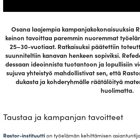
Osana laa­jempia kam­pan­ja­ko­ko­nai­suuksia Ra
keinon tavoittaa paremmin nuo­remmat työ­elä­mäs
25–30-vuotiaat. Rat­kai­suksi pää­tettiin toteut
suun­ni­teltiin kanavan henkeen sopi­viksi. Refedo
dessaan ideoin­nista tuo­tantoon ja lopul­lisiin v
sujuva yhteistyö mah­dol­lis­tivat sen, että Rastor
du­kasta ja koh­de­ryh­mälle rää­tä­löityä mate­r
huolimatta.
Taustaa ja kampanjan tavoitteet
Rastor-instituutti
on työelämän kehittämisen asiantuntija