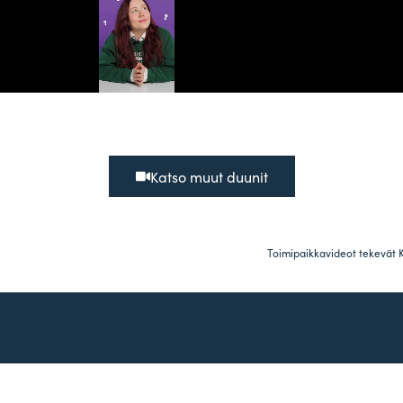
Katso muut duunit
Toimipaikkavideot tekevät 
PALVELUT