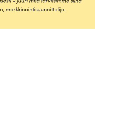
sesti – juuri mitä tar­vit­simme siinä
, markkinointisuunnittelija.