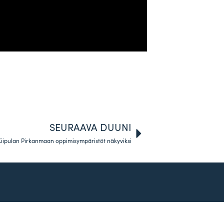
SEURAAVA DUUNI
Kiipulan Pirkanmaan oppimisympäristöt näkyviksi
SOITA TAI TULE KAHVILLE!