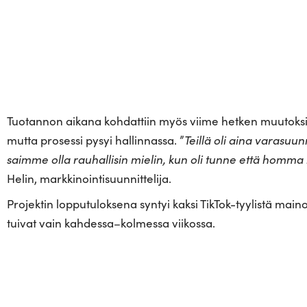
Tuo­tannon aikana koh­dattiin myös viime hetken muu­toksia es
mutta pro­sessi pysyi hal­lin­nassa. ”
Teillä oli aina vara­suun
saimme olla rau­hal­lisin mielin, kun oli tunne että homma
Helin, markkinointisuunnittelija.
Pro­jektin lop­pu­tu­loksena syntyi kaksi TikTok-tyy­listä mai­no
tuivat vain kahdessa–kolmessa viikossa.