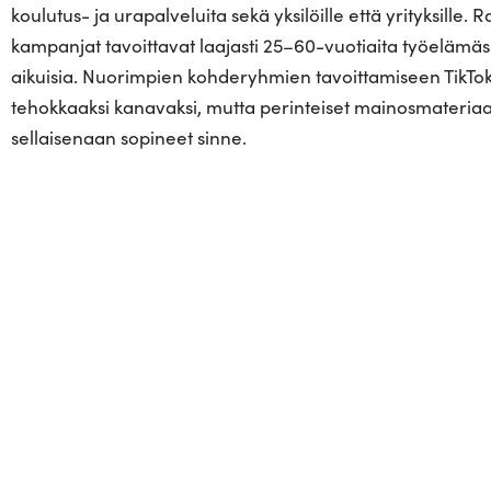
koulutus- ja urapalveluita sekä yksilöille että yrityksille. R
kampanjat tavoittavat laajasti 25–60-vuotiaita työelämäs
aikuisia. Nuorimpien kohderyhmien tavoittamiseen TikTok
tehokkaaksi kanavaksi, mutta perinteiset mainosmateriaal
sellaisenaan sopineet sinne.