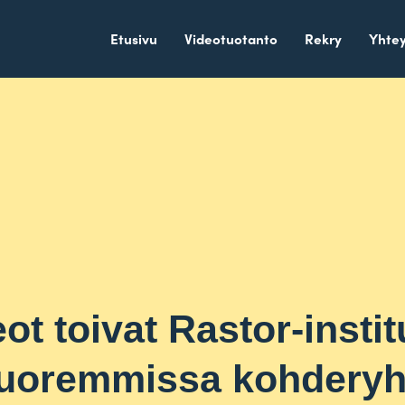
Etusivu
Videotuotanto
Rekry
Yhtey
t toivat Rastor-institu
nuoremmissa kohdery