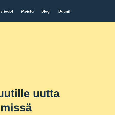
stiedot
Meistä
Blogi
Duunit
utille uutta
hmissä