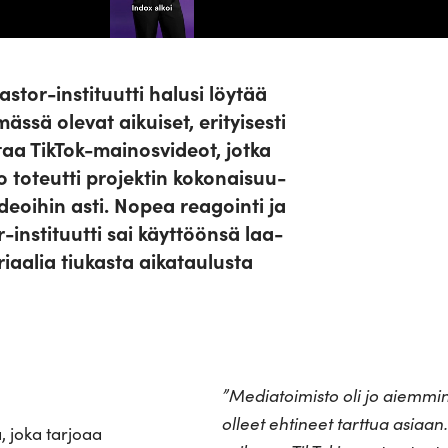
stor-ins­ti­tuutti halusi löytää
sä olevat aikuiset, eri­tyi­sesti
taa TikTok-mai­nos­videot, jotka
 toteutti pro­jektin koko­nai­suu­
ideoihin asti. Nopea rea­gointi ja
-ins­ti­tuutti sai käyt­töönsä laa­
i­aalia tiu­kasta aika­tau­lusta
”
Media­toi­misto oli jo aiemmi
olleet ehtineet tarttua asiaan.
, joka tarjoaa