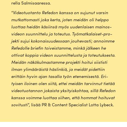
rella Salmisaaressa.
“
Video­tuo­tanto Refedon kanssa on sujunut varsin
mut­kat­to­masti joka kerta, joten meidän oli helppo
luottaa heidän käsiinsä myös uuden­laisen mai­nos­
videon suun­nittelu ja toteutus. Työ­mat­ka­laiset-pro­
jekti sujui koko­nai­suu­dessaan jou­he­vasti; annoimme
Refe­dolle briefin toi­veis­tamme, minkä jälkeen he
ottivat koppia videon suun­nit­te­lusta ja toteu­tuk­sesta.
Meidän näkö­kul­mas­tamme pro­jekti hoitui siis­tisti
ilman yli­mää­räistä häs­linkiä, ja meidät pidettiin
erittäin hyvin ajan tasalla työn ete­ne­mi­sestä. Eri­
tyisen iloinen olen siitä, ettei meidän tar­vinnut tietää
video­tuo­tannon jokaista yksi­tyis­kohtaa, sillä Refedon
kanssa voimme luottaa siihen, että hommat hoi­tuvat
sovi­tusti
”, lisää PR & Content Specialist Lotta Lybeck.