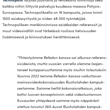
kaikkia niihin liittyviä palveluja kuudessa maassa Pohjois-
Euroopassa. Technopoliksella on 16 kampusta, joissa toimii
1500 asiakasyritystä ja niiden 48 000 työntekijää.
Technopoliksen markkinoinnissa asiakkaiden referenssit ja
muut videosisällöt ovat tärkeässä roolissa tietoisuuden
lisäämisessä ja kiinnostuksen herättämisessä.
“
Yhteis­työmme Refedon kanssa sai alkunsa refe­rens­
si­vi­deoista, mutta vuosien var­rella olemme laa­jen­
taneet kump­pa­nuut­tamme myös muihin toteu­tuksiin.
Vuonna 2023 teimme Refedon kanssa vai­kut­tavan
mai­nos­vi­deo­ko­ko­nai­suuden Ruo­ho­lahden kam­puk­
ses­tamme. Saimme heiltä koko­nais­rat­kaisun, joka
kattoi luovan kon­sep­toinnin sekä video­tuo­tannon.
Kuvausten yhtey­dessä saimme myös näp­pä­rästi
otettua toi­votut 360-kuvat Ruo­ho­lahden kam­puk­