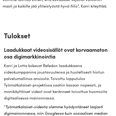
masti ja kai­kille jää yhteis­työstä hyvä fiilis
”, Karri kiteyttää.
Tulokset
Laadukkaat videosisällöt ovat korvaamaton
osa digimarkkinointia
Karri ja Lotta kokevat Refedon laadukkaana
videokumppanina joustavuutensa ja huolellisesti hiotun
palvelumallinsa ansiosta. Toivottu lopputulos
Työmatkalaiset-projektissa saatiin kasaan nopeasti, ja
monikäyttöiset videot ovat keränneet toivottua huomioita
digitaalisessa mainonnassa.
“
Työmatkalaiset-videota olemme hyödyntäneet laajasti
digimainonnassa, niin Googlessa kuin sosiaalisen median