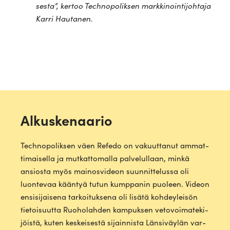
sesta
”, kertoo Tech­no­po­liksen mark­ki­noin­ti­johtaja
Karri Hautanen.
Alkuskenaario
Tech­no­po­liksen väen Refedo on vakuut­tanut ammat­
ti­mai­sella ja mut­kat­to­malla pal­ve­lullaan, minkä
ansiosta myös mai­nos­videon suun­nit­te­lussa oli
luon­tevaa kääntyä tutun kump­panin puoleen. Videon
ensi­si­jaisena tar­koi­tuksena oli lisätä koh­dey­leisön
tie­toi­suutta Ruo­ho­lahden kam­puksen veto­voi­ma­te­ki­
jöistä, kuten kes­kei­sestä sijain­nista Län­si­väylän var­