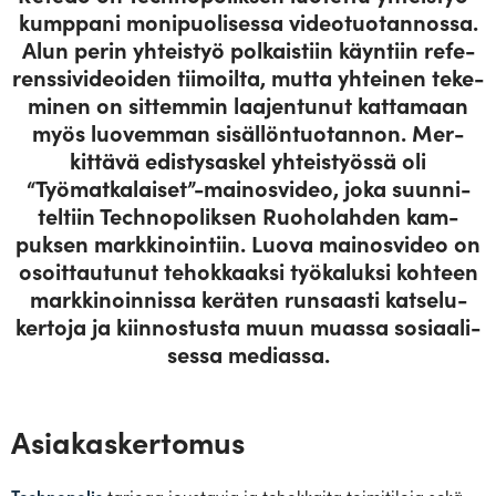
kumppani moni­puo­li­sessa video­tuo­tan­nossa.
Alun perin yhteistyö pol­kaistiin käyntiin refe­
rens­si­vi­deoiden tii­moilta, mutta yhteinen teke­
minen on sit­temmin laa­jen­tunut kat­tamaan
myös luo­vemman sisäl­lön­tuo­tannon. Mer­
kittävä edis­ty­saskel yhteis­työssä oli
“Työmatkalaiset”-mainosvideo, joka suun­ni­
teltiin Tech­no­po­liksen Ruo­ho­lahden kam­
puksen mark­ki­nointiin. Luova mai­nos­video on
osoit­tau­tunut tehok­kaaksi työ­ka­luksi kohteen
mark­ki­noin­nissa keräten run­saasti kat­se­lu­
kertoja ja kiin­nos­tusta muun muassa sosi­aa­li­
sessa mediassa.
Asiakaskertomus
Technopolis
tarjoaa joustavia ja tehokkaita toimitiloja sekä