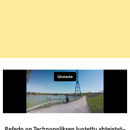
Refedo on Tech­no­po­liksen luo­tettu yhteis­työ­