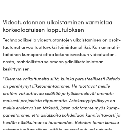
Videotuotannon ulkoistaminen varmistaa
korkealaatuisen lopputuloksen
Tech­no­po­lik­sella video­tuo­tan­tojen ulkois­ta­minen on osoit­
tau­tunut arvoa tuot­ta­vaksi toi­min­ta­mal­liksi. Kun ammat­ti­
tai­toinen kumppani ottaa koko­nais­vastuun video­tuo­tan­
nosta, mah­dol­listaa se omaan ydin­lii­ke­toi­mintaan
keskittymisen.
“
Olemme vai­kut­tu­neita siitä, kuinka perus­teel­li­sesti Refedo
on pereh­tynyt lii­ke­toi­min­taamme. He tuot­tavat meille
erittäin vakuut­tavaa sisältöä ja työs­ken­te­levät ammat­ti­
mai­sesti pro­jek­tista riip­pu­matta. Asia­kas­tyy­ty­väisyys on
meille ensiar­voisen tärkeää, joten odo­tamme myös kump­
pa­neil­tamme, että asiak­kaita koh­dellaan kun­nioit­ta­vasti ja
heidän näkö­kul­mansa huo­mioiden. Refedon tiimin kanssa
voimme luottaa siihen, että kuvaukset sujuvat vai­vat­to­