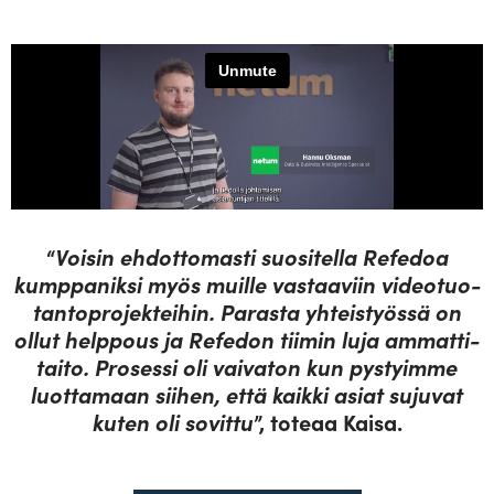
“
Voisin ehdot­to­masti suo­si­tella Refedoa
kump­pa­niksi myös muille vas­taaviin video­tuo­
tan­to­pro­jek­teihin. Parasta yhteis­työssä on
ollut helppous ja Refedon tiimin luja ammat­ti­
taito. Pro­sessi oli vai­vaton kun pys­tyimme
luot­tamaan siihen, että kaikki asiat sujuvat
kuten oli sovittu
”, toteaa Kaisa.