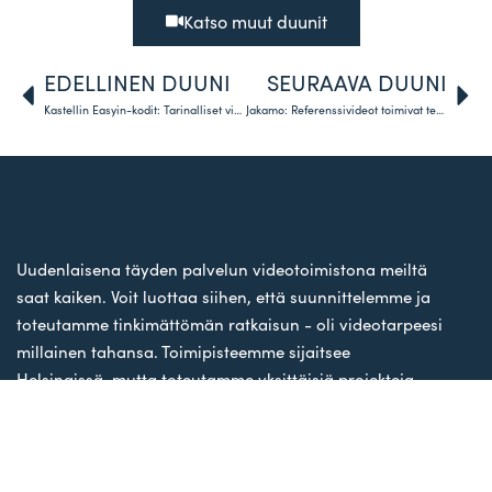
Katso muut duunit
EDELLINEN DUUNI
SEURAAVA DUUNI
Kastellin Easyin-kodit: Tarinalliset video- ja valokuvasisällöt ovat vaikuttava työkalu uudiskohteiden ennakkomarkkinoinnissa
Jakamo: Referenssivideot toimivat tehokkaana työkaluna uuden tuotteen myynnissä
Uudenlaisena täyden palvelun videotoimistona meiltä
saat kaiken. Voit luottaa siihen, että suunnittelemme ja
toteutamme tinkimättömän ratkaisun - oli videotarpeesi
millainen tahansa. Toimipisteemme sijaitsee
Helsingissä, mutta toteutamme yksittäisiä projekteja
sekä suurempia kokonaisuuksia ympäri Suomea ja
Eurooppaa.