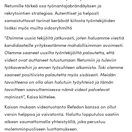
Netumille tärkeä osa työnantajabrändäyksen ja
rekrytointien strategiaa. Autenttiset ja helposti
samaistuttavat tarinat keräävät kiitosta työntekijöiden
lisäksi myös muilta sidosryhmiltä
“
Etsimme uusia tekijöitä jatkuvasti, joten haluamme viestiä
kandidaateille yrityksestämme mahdollisimman avoimesti.
Olemme saaneet uusilta työntekijöiltä palautetta, että
videot ovat auttaneet tutustumaan Netumiin ja tuleviin
työkavereihin jo ennen työsuhteen alkamista. Toki olemme
saaneet positiivista palautetta myös sisäisesti. Meidän
tavoitteena on olla alan halutuin työyhteisö ja tämän
tavoitteen saavuttamisessa nämä videot palvelevat
mainiosti
”, Kaisa kiittelee.
Kaisan mukaan videotuotanto Refedon kanssa on ollut
varsin helppoa ja vaivatonta. Haluttu lopputulos saatiin
aikaan saumattomalla yhteistyöllä, joka perustuu
molemminpuoliseen luottamukseen.