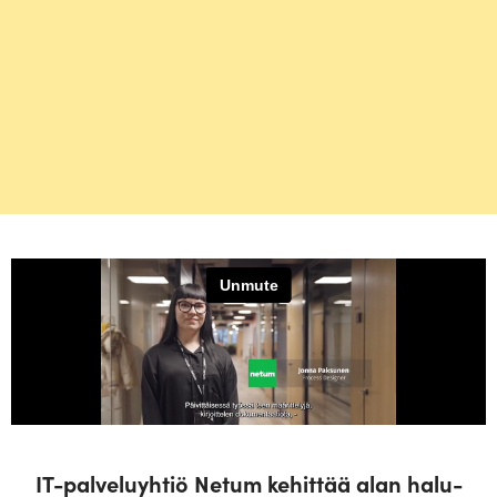
IT-pal­ve­lu­yhtiö Netum kehittää alan halu­