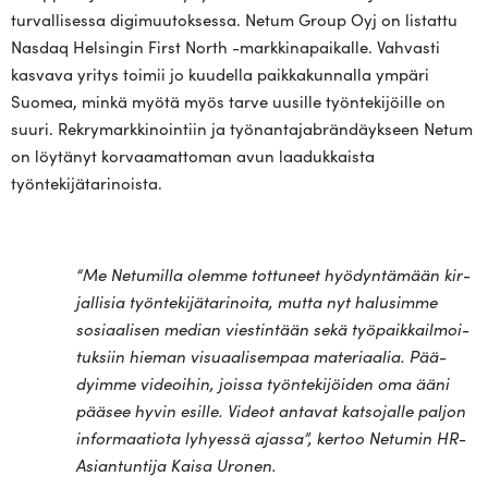
turvallisessa digimuutoksessa. Netum Group Oyj on listattu
Nasdaq Helsingin First North -markkinapaikalle. Vahvasti
kasvava yritys toimii jo kuudella paikkakunnalla ympäri
Suomea, minkä myötä myös tarve uusille työntekijöille on
suuri. Rekrymarkkinointiin ja työnantajabrändäykseen Netum
on löytänyt korvaamattoman avun laadukkaista
työntekijätarinoista.
“
Me Netu­milla olemme tot­tuneet hyö­dyn­tämään kir­
jal­lisia työn­te­ki­jä­ta­ri­noita, mutta nyt halusimme
sosi­aa­lisen median vies­tintään sekä työ­paik­kail­moi­
tuksiin hieman visu­aa­li­sempaa mate­ri­aalia. Pää­
dyimme videoihin, joissa työn­te­ki­jöiden oma ääni
pääsee hyvin esille. Videot antavat kat­so­jalle paljon
infor­maa­tiota lyhyessä ajassa
”, kertoo Netumin HR-
Asian­tuntija Kaisa Uronen.