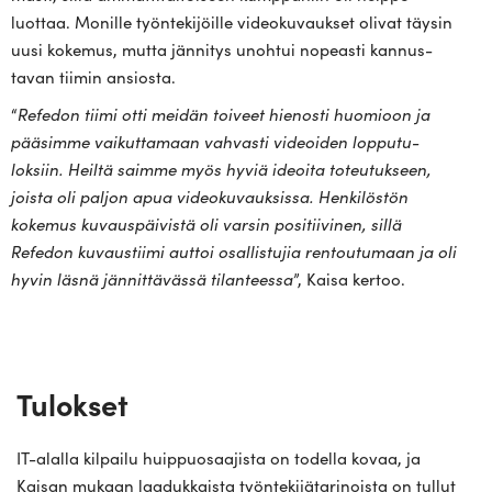
luottaa. Monille työn­te­ki­jöille video­ku­vaukset olivat täysin
uusi kokemus, mutta jän­nitys unohtui nopeasti kan­nus­
tavan tiimin ansiosta.
“
Refedon tiimi otti meidän toiveet hie­nosti huo­mioon ja
pää­simme vai­kut­tamaan vah­vasti videoiden lop­pu­tu­
loksiin. Heiltä saimme myös hyviä ideoita toteu­tukseen,
joista oli paljon apua video­ku­vauk­sissa. Hen­ki­löstön
kokemus kuvaus­päi­vistä oli varsin posi­tii­vinen, sillä
Refedon kuvaus­tiimi auttoi osal­lis­tujia ren­tou­tumaan ja oli
hyvin läsnä jän­nit­tä­vässä tilan­teessa
”, Kaisa kertoo.
Tulokset
IT-alalla kilpailu huippuosaajista on todella kovaa, ja
Kaisan mukaan laadukkaista työntekijätarinoista on tullut