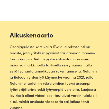
Alkuskenaario
Osaa­ja­pu­lasta kär­si­vällä IT-alalla rek­ry­tointi on
haaste, jota yri­tykset pyr­kivät taklaamaan monen­
laisin keinoin. Netum pyrkii vah­vis­tamaan ase­
maansa mark­ki­noilla tak­ti­sella rek­ry­mai­non­nalla
sekä työ­nan­ta­ja­mie­li­kuvan raken­ta­mi­sella. Netumin
ja Refedon yhteistyö käyn­nistyi vuonna 2021, jolloin
Netu­mille tuo­tettiin rek­ry­tointien tueksi useampi
työn­te­ki­jä­tarina sekä lyhyempiä ver­sioita. Laa­jassa
levi­kissä olleet videot osoit­tau­tuivat varsin tulok­sel­li­
siksi, minkä ansiosta video­sarja sai jatkoa tänä
vuonna.