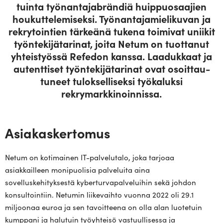
tuinta työ­nan­ta­jabrändiä huip­puo­saajien
hou­kut­te­le­mi­seksi. Työ­nan­ta­ja­mie­li­kuvan ja
rek­ry­tointien tär­keänä tukena toi­mivat uniikit
työn­te­ki­jä­ta­rinat, joita Netum on tuot­tanut
yhteis­työssä Refedon kanssa. Laa­dukkaat ja
autent­tiset työn­te­ki­jä­ta­rinat ovat osoit­tau­
tuneet tulok­sel­li­seksi työ­ka­luksi
rekrymarkkinoinnissa.
Asiakaskertomus
Netum on kotimainen IT-palvelutalo, joka tarjoaa
asiakkailleen monipuolisia palveluita aina
sovelluskehityksestä kyberturvapalveluihin sekä johdon
konsultointiin. Netumin liikevaihto vuonna 2022 oli 29.1
miljoonaa euroa ja sen tavoitteena on olla alan luotetuin
kumppani ja halutuin työyhteisö vastuullisessa ja