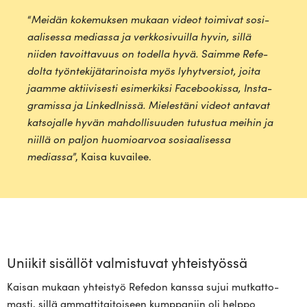
“
Meidän koke­muksen mukaan videot toi­mivat sosi­
aa­li­sessa mediassa ja verk­ko­si­vuilla hyvin, sillä
niiden tavoit­tavuus on todella hyvä. Saimme Refe­
dolta työn­te­ki­jä­ta­ri­noista myös lyhyt­versiot, joita
jaamme aktii­vi­sesti esi­mer­kiksi Face­boo­kissa, Ins­ta­
gra­missa ja Lin­ke­dI­nissä. Mie­lestäni videot antavat
kat­so­jalle hyvän mah­dol­li­suuden tutustua meihin ja
niillä on paljon huo­mio­arvoa sosi­aa­li­sessa
mediassa
”, Kaisa kuvailee.
Uniikit sisällöt valmistuvat yhteistyössä
Kaisan mukaan yhteistyö Refedon kanssa sujui mut­kat­to­
masti, sillä ammat­ti­tai­toiseen kump­paniin oli helppo