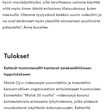
hyvin moni­käyt­töi­siksi, sillä tar­vit­taessa voimme käyttää
niitä myös ilman ääntä eri­lai­sissa tilai­suuk­sissa, kuten
mes­suilla. Olemme tyy­ty­väisiä kaikkiin uusiin videoihin ja
ne ovat keränneet myös ylei­söltä ainoastaan posi­tii­vista
palau­tetta”,
Anne kuvailee.
Tulokset
Ketterät toimintamallit kantavat asiakaslähtöiseen
lopputulokseen
Molok Oy:n videosarjat suunniteltiin ja toteutettiin
kansainvälisen organisaation erityistarpeet huomioiden.
Esimerkiksi “Molok 30 vuotta” -videosarja koostui
kolmestatoista erilaisesta lyhytvideosta, jotka yhdessä
muodostavat näyttävän kokonaisuuden. Ketterillä