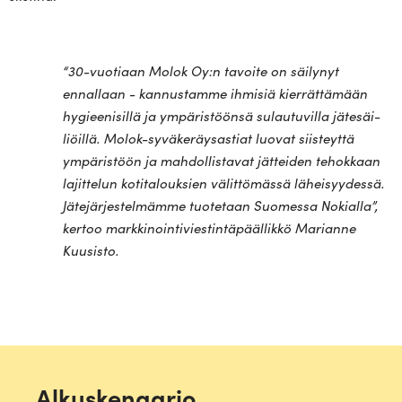
“30-vuo­tiaan Molok Oy:n tavoite on säi­lynyt
ennallaan - kan­nus­tamme ihmisiä kier­rät­tämään
hygiee­ni­sillä
ja ympä­ris­töönsä sulau­tu­villa jäte­säi­
liöillä. Molok-syvä­ke­räy­sastiat luovat siis­teyttä
ympä­ristöön ja mah­dol­lis­tavat jät­teiden tehokkaan
lajit­telun koti­ta­louksien välit­tö­mässä lähei­syy­dessä.
Jäte­jär­jes­tel­mämme tuo­tetaan Suo­messa Nokialla”,
kertoo mark­ki­noin­ti­vies­tin­tä­pääl­likkö Marianne
Kuusisto.
Alkuskenaario