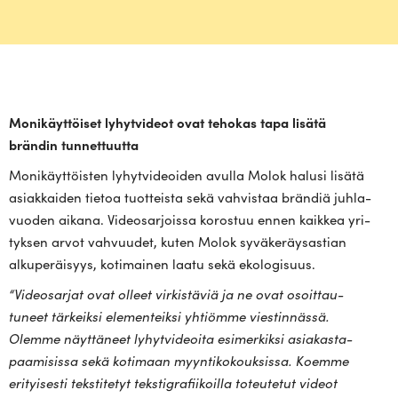
Moni­käyt­töiset lyhyt­videot ovat tehokas tapa lisätä
brändin tunnettuutta
Moni­käyt­töisten lyhyt­vi­deoiden avulla Molok halusi lisätä
asiak­kaiden tietoa tuot­teista sekä vah­vistaa brändiä juh­la­
vuoden aikana. Video­sar­joissa korostuu ennen kaikkea yri­
tyksen
arvot
vah­vuudet, kuten Molok syvä­ke­räy­sastian
alku­pe­räisyys, koti­mainen laatu sekä ekologisuus.
“Video­sarjat ovat olleet vir­kis­täviä ja ne ovat osoit­tau­
tuneet tär­keiksi ele­men­teiksi yhtiömme vies­tin­nässä.
Olemme näyt­täneet lyhyt­vi­deoita esi­mer­kiksi asia­kas­ta­
paa­mi­sissa sekä kotimaan myyn­ti­ko­kouk­sissa. Koemme
eri­tyi­sesti teks­ti­tetyt teks­ti­gra­fii­koilla toteu­tetut videot