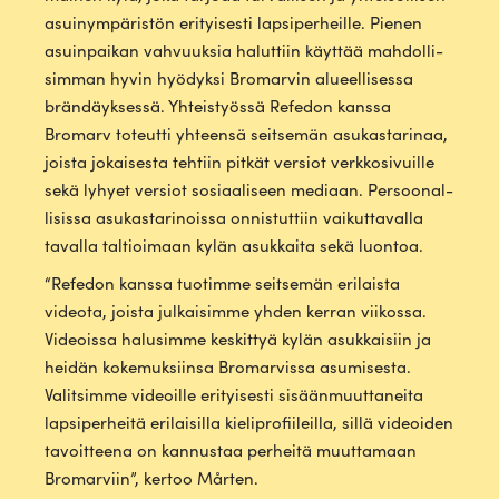
asui­nym­pä­ristön eri­tyi­sesti lap­si­per­heille. Pienen
asuin­paikan vah­vuuksia haluttiin käyttää mah­dol­li­
simman hyvin hyö­dyksi Bro­marvin alu­eel­li­sessa
brän­däyk­sessä. Yhteis­työssä Refedon kanssa
Bromarv toteutti yhteensä seit­semän asu­kas­ta­rinaa,
joista jokai­sesta tehtiin pitkät versiot verk­ko­si­vuille
sekä lyhyet versiot sosi­aa­liseen mediaan. Per­soo­nal­
li­sissa asu­kas­ta­ri­noissa onnis­tuttiin vai­kut­ta­valla
tavalla tal­tioimaan kylän asuk­kaita sekä luontoa.
“Refedon kanssa tuo­timme seit­semän eri­laista
videota, joista jul­kai­simme yhden kerran vii­kossa.
Videoissa halusimme kes­kittyä kylän asuk­kaisiin ja
heidän koke­muk­siinsa Bro­mar­vissa asu­mi­sesta.
Valit­simme videoille eri­tyi­sesti sisään­muut­ta­neita
lap­si­per­heitä eri­lai­silla kie­li­pro­fii­leilla, sillä videoiden
tavoit­teena on kan­nustaa per­heitä muut­tamaan
Bro­marviin”, kertoo Mårten.