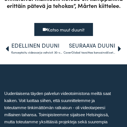
erittäin pätevä ja tehokas”, Mårten kiittelee.
Katso muut duunit
EDELLINEN DUUNI
SEURAAVA DUUNI
Konseptoitu videosarja vahvisti 30-vuotiaan Molok Oy:n brändiä ympäri maailmaa
CoverGlobal tavoittaa kansainväliset asiakkaat autenttisilla sisällöillä
Uudenlaisena täyden palvelun videotoimistona meiltä saat
kaiken. Voit luottaa siihen, että suunnittelemme ja
toteutamme tinkimättömän ratkaisun - oli videotarpeesi
millainen tahansa. Toimipisteemme sijaitsee Helsingissä,
mutta toteutamme yksittäisiä projekteja sekä suurempia