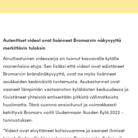
Autent­tiset videot ovat lisänneet Bro­marvin näky­vyyttä
mer­kit­tävin tuloksin
Ainut­laa­tuinen video­sarja on tuonut kas­va­valle kylälle
monen­laisia etuja. Sen lisäksi että videot ovat edis­täneet
Bro­marvin brän­di­nä­ky­vyyttä, ovat ne myös lisänneet
asuk­kaiden kes­ki­näistä tun­te­musta. Asu­kas­ta­rinat ovat
saaneet läm­pimän vas­taanoton kylä­läisten kes­kuu­dessa ja
tii­vis­täneet yhteisöä enti­sestään pit­kistä väli­mat­koista
huo­li­matta. Tänä vuonna ansioi­tunut ja voi­mak­kaasti
kehittyvä Bromarv voitti Uudenmaan Vuoden Kylä 2022 -
tunnustuksen.
“Videot ovat elvyt­täneet koti­si­vuamme ja saaneet ihmiset
toi­vo­tulla tavalla kiin­nos­tumaan Bro­mar­vista. Koti­si­vuil­