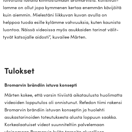
lamme on ollut jopa kym­menen kertaa enemmän kävi­jöitä
kuin aiemmin. Mie­lestäni liik­kuvan kuvan avulla on
helppoa tuoda esille kylämme vah­vuuksia, kuten kau­nista
luontoa. Näissä videoissa myös asuk­kaiden tarinat välit­
tyvät kat­so­jalle aidosti”, kuvailee Mårten.
Tulokset
Bromarvin brändiin istuva konsepti
Mårten kokee, että varsin tiiviistä aikataulusta huolimatta
videoiden lopputulos oli onnistunut. Refedon tiimi rakensi
Bromarvin brändiin istuvan konseptin ja huolehti
asukastarinoiden toteutuksesta alusta loppuun saakka.
Korkealaatuiset videot suunniteltiin palvelemaan
yksinomaan Bromarvin kylän tarpeita alueellisen