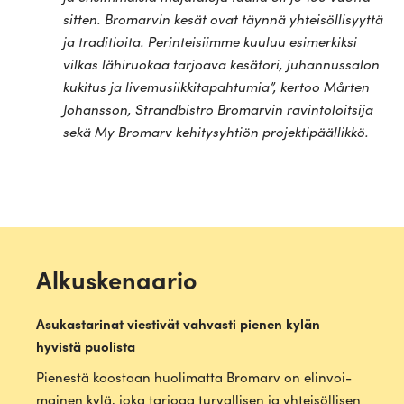
sitten. Bro­marvin kesät ovat täynnä yhtei­söl­li­syyttä
ja tra­di­tioita. Perin­tei­siimme kuuluu esi­mer­kiksi
vilkas lähi­ruokaa tar­joava kesätori, juhan­nus­salon
kukitus ja live­musiik­ki­ta­pah­tumia”, kertoo Mårten
Johansson, Strand­bistro Bro­marvin ravin­to­loitsija
sekä My Bromarv kehi­tys­yhtiön projektipäällikkö.
Alkuskenaario
Asu­kas­ta­rinat vies­tivät vah­vasti pienen kylän
hyvistä puolista
Pie­nestä koostaan huo­li­matta Bromarv on elin­voi­
mainen kylä, joka tarjoaa tur­val­lisen ja yhtei­söl­lisen