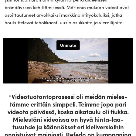
brändäyksen kehittämisessä. Mårtenin mukaan videot ovat
osoittautuneet arvokkaiksi markkinointityökaluiksi, jotka
houkuttelevat tehokkaasti uusia asukkaita ja vierailijoita.
“Video­tuo­tan­to­pro­sessi oli meidän mie­les­
tämme erittäin simppeli. Teimme jopa pari
videota päi­vässä, koska aika­taulu oli tiukka.
Mie­lestäni videoissa on hyvä hinta-laa­
tusuhde ja kään­nökset eri kie­li­ver­sioihin
onnis­tuivat mai­niosti. Refedo on kump­panina