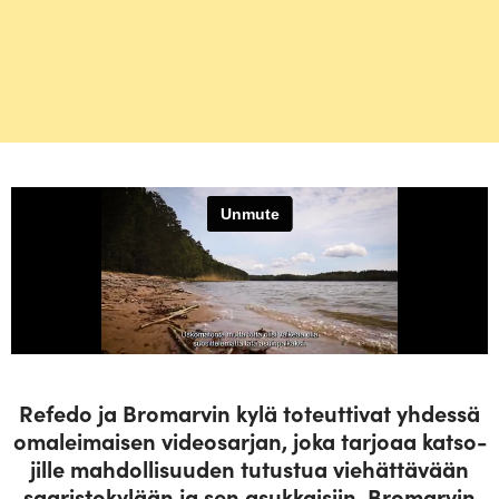
Refedo ja Bro­marvin kylä toteut­tivat yhdessä
oma­lei­maisen video­sarjan, joka tarjoaa kat­so­
jille mah­dol­li­suuden tutustua vie­hät­tävään
saa­ris­to­kylään ja sen asuk­kaisiin. Bro­marvin