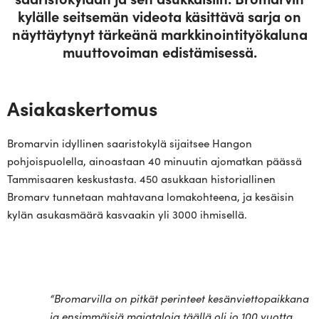
kylälle seit­semän videota käsittävä sarja on
näyt­täy­tynyt tär­keänä mark­ki­noin­ti­työ­kaluna
muut­to­voiman edistämisessä.
Asiakaskertomus
Bromarvin idyllinen saaristokylä sijaitsee Hangon
pohjoispuolella, ainoastaan 40 minuutin ajomatkan päässä
Tammisaaren keskustasta. 450 asukkaan historiallinen
Bromarv tunnetaan mahtavana lomakohteena, ja kesäisin
kylän asukasmäärä kasvaakin yli 3000 ihmisellä.
“Bro­mar­villa on pitkät perinteet kesän­viet­to­paikkana
ja ensim­mäisiä maja­taloja täällä oli jo 100 vuotta